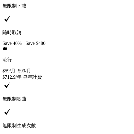
無限制下載
隨時取消
Save 40% - Save $480
流行
$59
/
月
$99
/
月
$712.9
/
年
每年計費
無限制歌曲
無限制生成次數