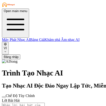
Open main menu
Máy Phát Nhạc AI
Bảng Giá
Khám phá Âm nhạc AI
VI
Đăng nhập
Trình Tạo Nhạc AI
Tạo Nhạc AI Độc Đáo Ngay Lập Tức, Miễn
Chế Độ Tùy Chỉnh
Lời Bài Hát