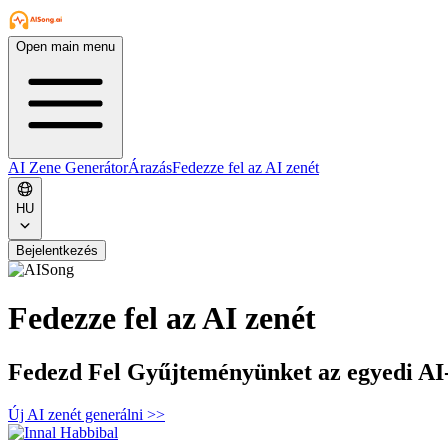
Open main menu
AI Zene Generátor
Árazás
Fedezze fel az AI zenét
HU
Bejelentkezés
Fedezze fel az AI zenét
Fedezd Fel Gyűjteményünket az egyedi AI-
Új AI zenét generálni
>>