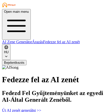
Open main menu
AI Zene Generátor
Árazás
Fedezze fel az AI zenét
HU
Bejelentkezés
Fedezze fel az AI zenét
Fedezd Fel Gyűjteményünket az egyedi
AI-Által Generált Zenéből.
Új AI zenét generálni
>>